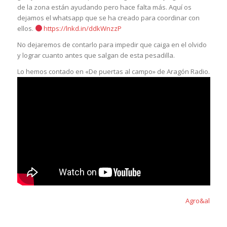
de la zona están ayudando pero hace falta más. Aquí os
dejamos el whatsapp que se ha creado para coordinar con
ellos.
https://lnkd.in/ddkWnzzP
No dejaremos de contarlo para impedir que caiga en el olvido
y lograr cuanto antes que salgan de esta pesadilla.
Lo hemos contado en «De puertas al campo» de Aragón Radio.
Agro&al